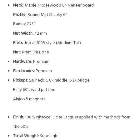
Neck
: Maple / Rosewood 64 Veneer board
Profile
: Round Mid Chunky 64
Radius
: 7.25″
Nut Width
: 42 mm
Frets
: Jescar 6105 style (Medium Tall)
Nut
: Premium Bone
Hardware:
Premium
Electronics:
Premium
Pickups:
5.8 neck, 5.8k middle, 6.3k bridge
Early 60’s wind pattern
Alnico 5 magnets
Finish
: 100% Nitrocellulose Lacquer applied with methods from
the 50’s
Total Weight
: Superlight