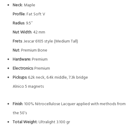
Neck
: Maple
Profile
: Fat Soft V
Radius
: 9.5″
Nut Width
: 42 mm
Frets
: Jescar 6105 style (Medium Tall)
Nut
: Premium Bone
Hardware:
Premium
Electronics:
Premium
Pickups:
6.2k neck, 6.4k middle, 7.3k bridge
Alnico 5 magnets
Finish
: 100% Nitrocellulose Lacquer applied with methods from
the 50’s
Total Weight
: Ultralight 3.100 gr