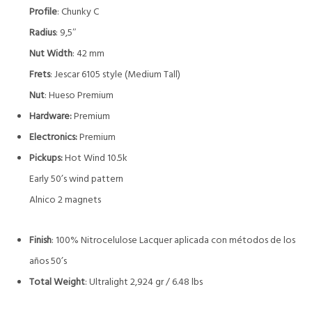
Profile
: Chunky C
Radius
: 9,5″
Nut Width
: 42 mm
Frets
: Jescar 6105 style (Medium Tall)
Nut
: Hueso Premium
Hardware:
Premium
Electronics:
Premium
Pickups:
Hot Wind 10.5k
Early 50’s wind pattern
Alnico 2 magnets
Finish
: 100% Nitrocelulose Lacquer aplicada con métodos de los
años 50’s
Total Weight
: Ultralight 2,924 gr / 6.48 lbs