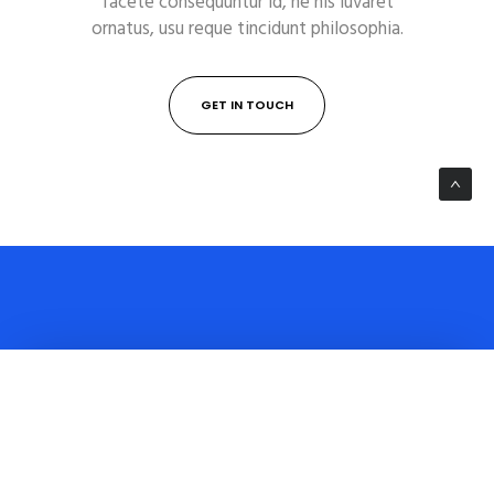
facete consequuntur id, ne his iuvaret
ornatus, usu reque tincidunt philosophia.
GET IN TOUCH