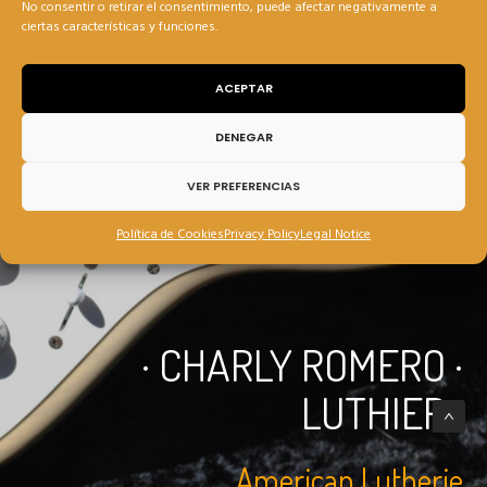
No consentir o retirar el consentimiento, puede afectar negativamente a
ciertas características y funciones.
ACEPTAR
DENEGAR
VER PREFERENCIAS
Política de Cookies
Privacy Policy
Legal Notice
· CHARLY ROMERO ·
LUTHIER ·
American Lutherie