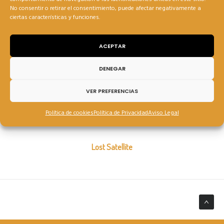
No consentir o retirar el consentimiento, puede afectar negativamente a
ciertas características y funciones.
ACEPTAR
DENEGAR
VER PREFERENCIAS
Política de cookies
Política de Privacidad
Aviso Legal
Fotografía: Coleman Rogers
Lost Satellite