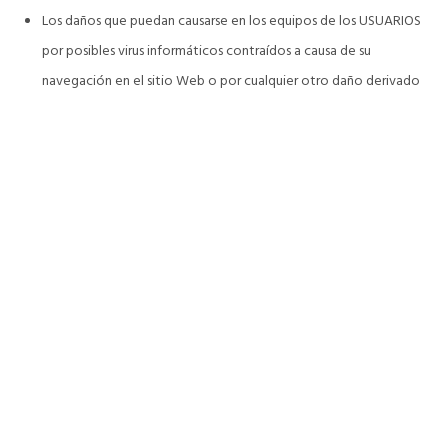
Los daños que puedan causarse en los equipos de los USUARIOS
por posibles virus informáticos contraídos a causa de su
navegación en el sitio Web o por cualquier otro daño derivado
de esa navegación.
Del incumplimiento de la Ley, la moral y las buenas costumbres
generalmente aceptadas o el orden público como
consecuencia de la transmisión, difusión, almacenamiento,
puesta a disposición, recepción, obtención o acceso a los
contenidos.
Los vicios, y defectos de toda clase de los contenidos
transmitidos, difundidos, almacenados o puestos a disposición,
la falta de actualización o de exactitud de los mismos, ni de su
calidad científica en su caso.
Así mismo, el Titular no garantiza que la Web y el servidor estén
libres de virus y no se hace responsable de los daños causados