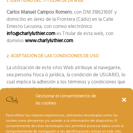
1. IDENTIDAD DEL TITULAR DE LA WEB
Carlos Manuel Campos Romero
.
con DNI 31862160F y
domicilio en Jerez de la Frontera (Cádiz) en la Calle
Ernesto Lecuona, con correo electrónico
info@charlyluthier.com
es Titular de esta web, con
dominio
www.charlyluthier.com
.
2. ACEPTACIÓN DE LAS CONDICIONES DE USO
La utilización de este sitio Web atribuye al navegante,
sea persona física o jurídica, la condición de USUARIO, lo
cual implica la adhesión a los términos y condiciones que
a continuación se indican.
Gestionar el consentimiento de
las cookies
A todos los efectos, se contemplarán los términos y
condiciones en la versión publicada en el momento en
Para ofrecer las mejores experiencias, utilizamos tecnologías como las
que se produce el acceso.
cookies para almacenar y/o acceder a la información del dispositivo. El
consentimiento de estas tecnologías nos permitirá procesar datos como el
comportamiento de navegación o las identificaciones únicas en este sitio.