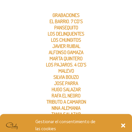
GRABACIONES
EL BARRIO. 7 CD’S
PANSEQUITO
LOS DELINQUENTES
LOS CHUNGITOS
JAVIER RUIBAL
ALFONSO GAMAZA
MARTA QUINTERO
LOS PAJAROS. 4 CD’S
MALEVO
SILVIA BOUZO
JOSE PARRA
HUGO SALAZAR
RAFA EL NEGRO
TRIBUTO A CAMARON
NINA ALEMANIA
TANIA SALAZAR
BACHELECTRIC
Gestionar el consentimiento de
THE ELECTRIC ALLEY
las cookies